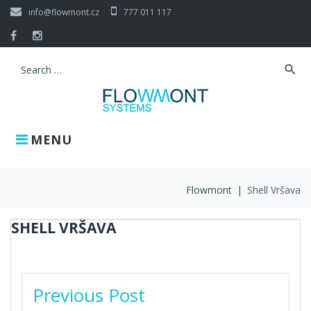
Skip
info@flowmont.cz
777 011 117
to
content
Facebook
Instagram
search
Search
for:
MENU
Flowmont
|
Shell Vršava
SHELL VRŠAVA
POST
Previous Post
NAVIGATION