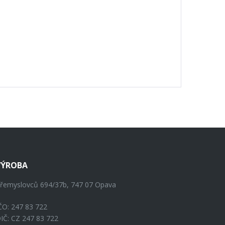
VÝROBA
řemyslovců 694/37b, 747 07 Opava
ČO: 247 83 722
IČ: CZ 247 83 722