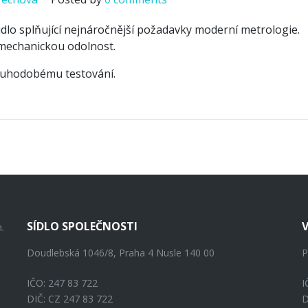
dlo splňující nejnáročnější požadavky moderní metrologie.
mechanickou odolnost.
ouhodobému testování.
SÍDLO SPOLEČNOSTI
.
Doudlebská 1046/8, Praha 4 Nusle 140 00
P
IČO: 247 83 722
I
DIČ: CZ 247 83 722
D