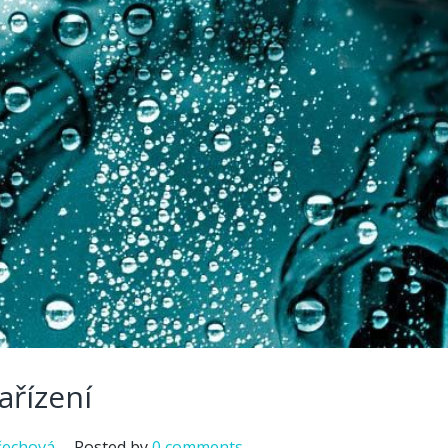
ařízení
řechová
Posted by
0 comments