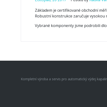
Základem je certifikované obchodní měři
Robustní konstrukce zaručuje vysokou 
Vybrané komponenty jsme podrobili dl
Kompletní výroba a servis pro automatický výdej kapalin